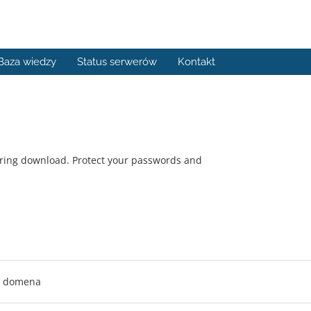
Baza wiedzy
Status serwerów
Kontakt
ring download. Protect your passwords and
a domena