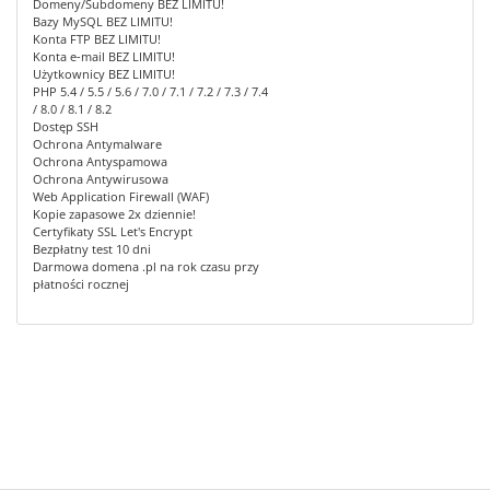
Domeny/Subdomeny BEZ LIMITU!
Bazy MySQL BEZ LIMITU!
Konta FTP BEZ LIMITU!
Konta e-mail BEZ LIMITU!
Użytkownicy BEZ LIMITU!
PHP 5.4 / 5.5 / 5.6 / 7.0 / 7.1 / 7.2 / 7.3 / 7.4
/ 8.0 / 8.1 / 8.2
Dostęp SSH
Ochrona Antymalware
Ochrona Antyspamowa
Ochrona Antywirusowa
Web Application Firewall (WAF)
Kopie zapasowe 2x dziennie!
Certyfikaty SSL Let's Encrypt
Bezpłatny test 10 dni
Darmowa domena .pl na rok czasu przy
płatności rocznej