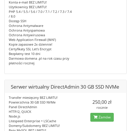
Konta e-mail BEZ LIMITU!
Użytkownicy BEZ LIMITU!
PHP 5.4 / 5.5 / 5.6 / 7.0 / 7.1 / 7.2 / 7.3 / 7.4
/ 8.0
Dostęp SSH
Ochrona Antymalware
Ochrona Antyspamowa
Ochrona Antywirusowa
Web Application Firewall (WAF)
Kopie zapasowe 2x dziennie!
Certyfikaty SSL Let's Encrypt
Bezpłatny test 10 dni
Darmowa domena .pl na rok czasu przy
płatności rocznej
Serwer wirtualny DirectAdmin 30 GB SSD NVMe
Transfer miesięczny BEZ LIMITU!
250,00 zł
Powierzchnia 30 GB SSD NVMe
Panel DirectAdmin
rocznie
HTTP/2, QUICK
Node.js
Zamów
Litespeed Enterprise + LSCache
Domeny/Subdomeny BEZ LIMITU!
Bazy MySQL BEZ LIMITU!