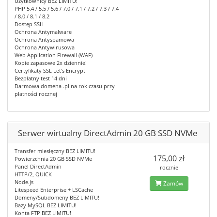
Użytkownicy BEZ LIMITU!
PHP 5.4 / 5.5 / 5.6 / 7.0 / 7.1 / 7.2 / 7.3 / 7.4
/ 8.0 / 8.1 / 8.2
Dostęp SSH
Ochrona Antymalware
Ochrona Antyspamowa
Ochrona Antywirusowa
Web Application Firewall (WAF)
Kopie zapasowe 2x dziennie!
Certyfikaty SSL Let's Encrypt
Bezpłatny test 14 dni
Darmowa domena .pl na rok czasu przy
płatności rocznej
Serwer wirtualny DirectAdmin 20 GB SSD NVMe
Transfer miesięczny BEZ LIMITU!
175,00 zł
Powierzchnia 20 GB SSD NVMe
Panel DirectAdmin
rocznie
HTTP/2, QUICK
Node.js
Zamów
Litespeed Enterprise + LSCache
Domeny/Subdomeny BEZ LIMITU!
Bazy MySQL BEZ LIMITU!
Konta FTP BEZ LIMITU!