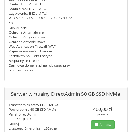
Konta FTP BEZ LIMITU!
Konta e-mail BEZ LIMITU!
Użytkownicy BEZ LIMITU!
PHP 5.4 / 5.5 / 5.6 / 7.0 / 7.1 / 7.2 / 7.3 / 7.4
/ 8.0
Dostęp SSH
Ochrona Antymalware
Ochrona Antyspamowa
Ochrona Antywirusowa
Web Application Firewall (WAF)
Kopie zapasowe 2x dziennie!
Certyfikaty SSL Let's Encrypt
Bezpłatny test 10 dni
Darmowa domena .pl na rok czasu przy
płatności rocznej
Serwer wirtualny DirectAdmin 50 GB SSD NVMe
Transfer miesięczny BEZ LIMITU!
400,00 zł
Powierzchnia 60 GB SSD NVMe
Panel DirectAdmin
rocznie
HTTP/2, QUICK
Node.js
Zamów
Litespeed Enterprise + LSCache