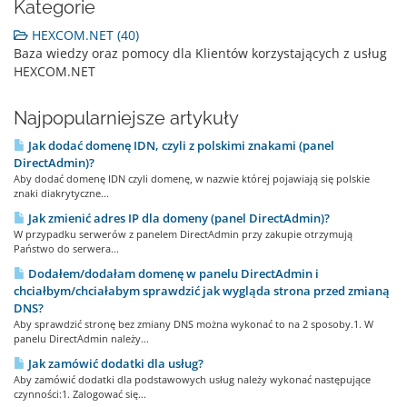
Kategorie
HEXCOM.NET (40)
Baza wiedzy oraz pomocy dla Klientów korzystających z usług
HEXCOM.NET
Najpopularniejsze artykuły
Jak dodać domenę IDN, czyli z polskimi znakami (panel
DirectAdmin)?
Aby dodać domenę IDN czyli domenę, w nazwie której pojawiają się polskie
znaki diakrytyczne...
Jak zmienić adres IP dla domeny (panel DirectAdmin)?
W przypadku serwerów z panelem DirectAdmin przy zakupie otrzymują
Państwo do serwera...
Dodałem/dodałam domenę w panelu DirectAdmin i
chciałbym/chciałabym sprawdzić jak wygląda strona przed zmianą
DNS?
Aby sprawdzić stronę bez zmiany DNS można wykonać to na 2 sposoby.1. W
panelu DirectAdmin należy...
Jak zamówić dodatki dla usług?
Aby zamówić dodatki dla podstawowych usług należy wykonać następujące
czynności:1. Zalogować się...