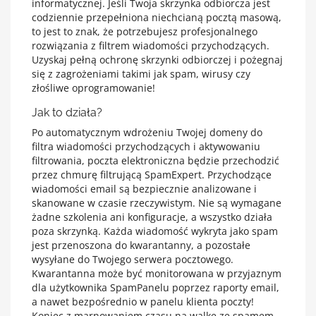
informatycznej. Jeśli Twoja skrzynka odbiorcza jest
codziennie przepełniona niechcianą pocztą masową,
to jest to znak, że potrzebujesz profesjonalnego
rozwiązania z filtrem wiadomości przychodzących.
Uzyskaj pełną ochronę skrzynki odbiorczej i pożegnaj
się z zagrożeniami takimi jak spam, wirusy czy
złośliwe oprogramowanie!
Jak to działa?
Po automatycznym wdrożeniu Twojej domeny do
filtra wiadomości przychodzących i aktywowaniu
filtrowania, poczta elektroniczna będzie przechodzić
przez chmurę filtrującą SpamExpert. Przychodzące
wiadomości email są bezpiecznie analizowane i
skanowane w czasie rzeczywistym. Nie są wymagane
żadne szkolenia ani konfiguracje, a wszystko działa
poza skrzynką. Każda wiadomość wykryta jako spam
jest przenoszona do kwarantanny, a pozostałe
wysyłane do Twojego serwera pocztowego.
Kwarantanna może być monitorowana w przyjaznym
dla użytkownika SpamPanelu poprzez raporty email,
a nawet bezpośrednio w panelu klienta poczty!
Koniec z marnowaniem czasu na walkę ze spamem.