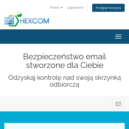
Polski
Logowanie
Podgląd koszyka
Przeł
nawig
Bezpieczeństwo email
stworzone dla Ciebie
Odzyskaj kontrolę nad swoją skrzynką
odbiorczą
Przeł
nawig