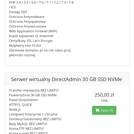
PHP 5.4 / 5.5 / 5.6 / 7.0 / 7.1 / 7.2 / 7.3 / 7.4
/ 8.0
Dostęp SSH
Ochrona Antymalware
Ochrona Antyspamowa
Ochrona Antywirusowa
Web Application Firewall (WAF)
Kopie zapasowe 2x dziennie!
Certyfikaty SSL Let's Encrypt
Bezpłatny test 10 dni
Darmowa domena .pl na rok czasu przy
płatności rocznej
Serwer wirtualny DirectAdmin 30 GB SSD NVMe
Transfer miesięczny BEZ LIMITU!
250,00 zł
Powierzchnia 30 GB SSD NVMe
Panel DirectAdmin
Yıllık
HTTP/2, QUICK
Node.js
Satın Al
Litespeed Enterprise + LSCache
Domeny/Subdomeny BEZ LIMITU!
Bazy MySQL BEZ LIMITU!
Konta FTP BEZ LIMITU!
Konta e-mail BEZ LIMITU!