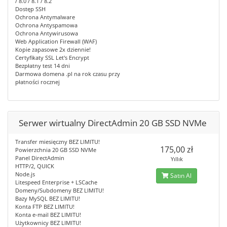
/ 8.0 / 8.1 / 8.2
Dostęp SSH
Ochrona Antymalware
Ochrona Antyspamowa
Ochrona Antywirusowa
Web Application Firewall (WAF)
Kopie zapasowe 2x dziennie!
Certyfikaty SSL Let's Encrypt
Bezpłatny test 14 dni
Darmowa domena .pl na rok czasu przy
płatności rocznej
Serwer wirtualny DirectAdmin 20 GB SSD NVMe
Transfer miesięczny BEZ LIMITU!
175,00 zł
Powierzchnia 20 GB SSD NVMe
Panel DirectAdmin
Yıllık
HTTP/2, QUICK
Node.js
Satın Al
Litespeed Enterprise + LSCache
Domeny/Subdomeny BEZ LIMITU!
Bazy MySQL BEZ LIMITU!
Konta FTP BEZ LIMITU!
Konta e-mail BEZ LIMITU!
Użytkownicy BEZ LIMITU!