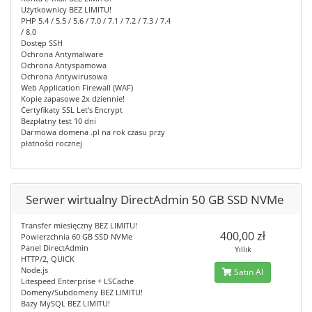
Użytkownicy BEZ LIMITU!
PHP 5.4 / 5.5 / 5.6 / 7.0 / 7.1 / 7.2 / 7.3 / 7.4
/ 8.0
Dostęp SSH
Ochrona Antymalware
Ochrona Antyspamowa
Ochrona Antywirusowa
Web Application Firewall (WAF)
Kopie zapasowe 2x dziennie!
Certyfikaty SSL Let's Encrypt
Bezpłatny test 10 dni
Darmowa domena .pl na rok czasu przy
płatności rocznej
Serwer wirtualny DirectAdmin 50 GB SSD NVMe
Transfer miesięczny BEZ LIMITU!
400,00 zł
Powierzchnia 60 GB SSD NVMe
Panel DirectAdmin
Yıllık
HTTP/2, QUICK
Node.js
Satın Al
Litespeed Enterprise + LSCache
Domeny/Subdomeny BEZ LIMITU!
Bazy MySQL BEZ LIMITU!