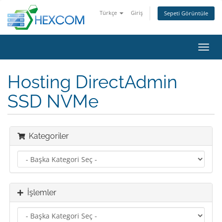
Türkçe
Giriş
Sepeti Görüntüle
Gezi
değiş
Hosting DirectAdmin
SSD NVMe
Kategoriler
İşlemler