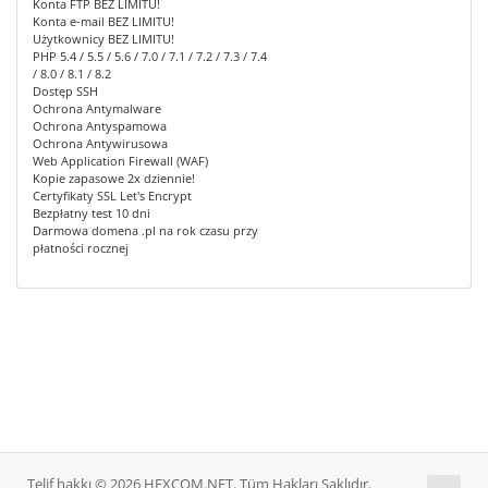
Konta FTP BEZ LIMITU!
Konta e-mail BEZ LIMITU!
Użytkownicy BEZ LIMITU!
PHP 5.4 / 5.5 / 5.6 / 7.0 / 7.1 / 7.2 / 7.3 / 7.4
/ 8.0 / 8.1 / 8.2
Dostęp SSH
Ochrona Antymalware
Ochrona Antyspamowa
Ochrona Antywirusowa
Web Application Firewall (WAF)
Kopie zapasowe 2x dziennie!
Certyfikaty SSL Let's Encrypt
Bezpłatny test 10 dni
Darmowa domena .pl na rok czasu przy
płatności rocznej
Telif hakkı © 2026 HEXCOM.NET. Tüm Hakları Saklıdır.