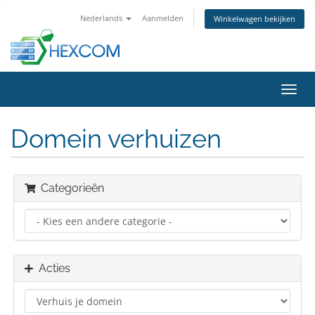
Nederlands
Aanmelden
Winkelwagen bekijken
Navig
in-/u
Domein verhuizen
Categorieën
Acties