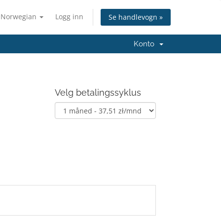
Norwegian
Logg inn
Se handlevogn »
Konto
Velg betalingssyklus