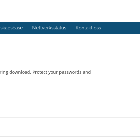
skapsbase
Nettverksstatus
Kontakt oss
ring download. Protect your passwords and