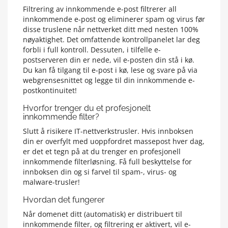
Filtrering av innkommende e-post filtrerer all
innkommende e-post og eliminerer spam og virus før
disse truslene når nettverket ditt med nesten 100%
nøyaktighet. Det omfattende kontrollpanelet lar deg
forbli i full kontroll. Dessuten, i tilfelle e-
postserveren din er nede, vil e-posten din stå i kø.
Du kan få tilgang til e-post i kø, lese og svare på via
webgrensesnittet og legge til din innkommende e-
postkontinuitet!
Hvorfor trenger du et profesjonelt
innkommende filter?
Slutt å risikere IT-nettverkstrusler. Hvis innboksen
din er overfylt med uoppfordret massepost hver dag,
er det et tegn på at du trenger en profesjonell
innkommende filterløsning. Få full beskyttelse for
innboksen din og si farvel til spam-, virus- og
malware-trusler!
Hvordan det fungerer
Når domenet ditt (automatisk) er distribuert til
innkommende filter, og filtrering er aktivert, vil e-