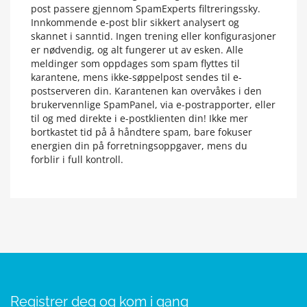
post passere gjennom SpamExperts filtreringssky.
Innkommende e-post blir sikkert analysert og
skannet i sanntid. Ingen trening eller konfigurasjoner
er nødvendig, og alt fungerer ut av esken. Alle
meldinger som oppdages som spam flyttes til
karantene, mens ikke-søppelpost sendes til e-
postserveren din. Karantenen kan overvåkes i den
brukervennlige SpamPanel, via e-postrapporter, eller
til og med direkte i e-postklienten din! Ikke mer
bortkastet tid på å håndtere spam, bare fokuser
energien din på forretningsoppgaver, mens du
forblir i full kontroll.
Registrer deg og kom i gang