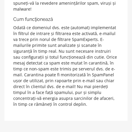
spuneți-vă la revedere amenințărilor spam, viruși și
malware!
Cum funcţionează
Odată ce domeniul dvs. este (automat) implementat
în filtrul de intrare și filtrarea este activată, e-mailul
va trece prin norul de filtrare SpamExperts. E-
mailurile primite sunt analizate și scanate în
siguranță în timp real. Nu sunt necesare instruiri
sau configurații și totul funcționează din cutie. Orice
mesaj detectat ca spam este mutat în carantină, în
timp ce non-spam este trimis pe serverul dvs. de e-
mail. Carantina poate fi monitorizată în SpamPanel
ușor de utilizat, prin rapoarte prin e-mail sau chiar
direct în clientul dvs. de e-mail! Nu mai pierdeți
timpul în a face față spamului, pur și simplu
concentrați-vă energia asupra sarcinilor de afaceri,
în timp ce rămâneți în control deplin.