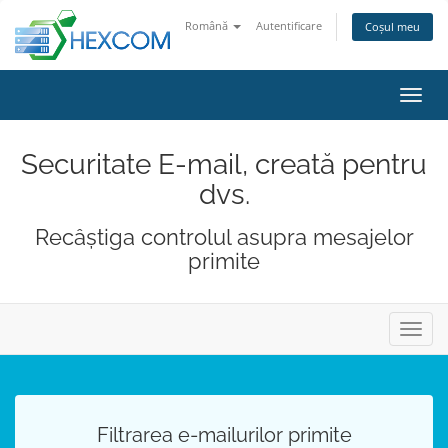
Română
Autentificare
Coșul meu
Navi
Toggl
Securitate E-mail, creată pentru
dvs.
Recâștiga controlul asupra mesajelor
primite
Navig
Toggl
Filtrarea e-mailurilor primite