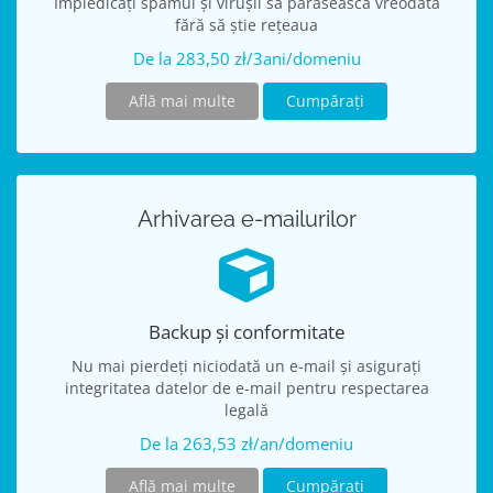
Împiedicați spamul și virușii să părăsească vreodată
fără să știe rețeaua
De la 283,50 zł/3ani/domeniu
Află mai multe
Cumpărați
Arhivarea e-mailurilor
Backup și conformitate
Nu mai pierdeți niciodată un e-mail și asigurați
integritatea datelor de e-mail pentru respectarea
legală
De la 263,53 zł/an/domeniu
Află mai multe
Cumpărați