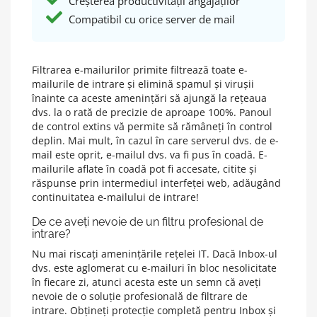
Creșterea productivității angajaților
Compatibil cu orice server de mail
Filtrarea e-mailurilor primite filtrează toate e-
mailurile de intrare și elimină spamul și virușii
înainte ca aceste amenințări să ajungă la rețeaua
dvs. la o rată de precizie de aproape 100%. Panoul
de control extins vă permite să rămâneți în control
deplin. Mai mult, în cazul în care serverul dvs. de e-
mail este oprit, e-mailul dvs. va fi pus în coadă. E-
mailurile aflate în coadă pot fi accesate, citite și
răspunse prin intermediul interfeței web, adăugând
continuitatea e-mailului de intrare!
De ce aveți nevoie de un filtru profesional de
intrare?
Nu mai riscați amenințările rețelei IT. Dacă Inbox-ul
dvs. este aglomerat cu e-mailuri în bloc nesolicitate
în fiecare zi, atunci acesta este un semn că aveți
nevoie de o soluție profesională de filtrare de
intrare. Obțineți protecție completă pentru Inbox și