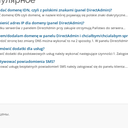
dać domenę IDN, czyli z polskimi znakami (panel DirectAdmin)?
domenę IDN czyli domenę, w nazwie której pojawiają się polskie znaki diakrytyczne...
ienić adres IP dla domeny (panel DirectAdmin)?
ku serwerów z panelem DirectAdmin przy zakupie otrzymują Państwo do serwera...
em/dodałam domenę w panelu DirectAdmin i chciałbym/chciałabym spra
dzić stronę bez zmiany DNS można wykonać to na 2 sposoby.1. W panelu DirectAdmin 
mówić dodatki dla usług?
ić dodatki dla podstawowych usług należy wykonać następujące czynności:1. Zalogowa
ktywować powiadomienia SMS?
ować usługę bezpłatnych powiadomień SMS należy zalogować się do panelu klienta:...
щены.