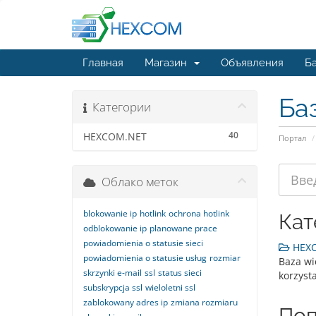
Главная
Магазин
Объявления
Ба
Ба
Категории
40
HEXCOM.NET
Портал
Облако меток
blokowanie ip
hotlink
ochrona hotlink
Кат
odblokowanie ip
planowane prace
powiadomienia o statusie sieci
HEXC
powiadomienia o statusie usług
rozmiar
Baza wi
skrzynki e-mail
ssl
status sieci
korzyst
subskrypcja ssl
wieloletni ssl
zablokowany adres ip
zmiana rozmiaru
Поп