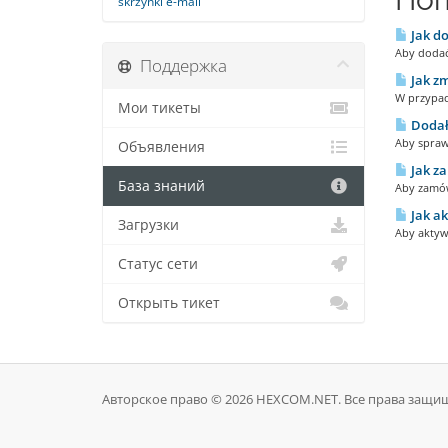
skrzynki e-mail
Jak do
Aby dodać 
Поддержка
Jak zm
W przypad
Мои тикеты
Dodał
Aby spraw
Объявления
Jak za
База знаний
Aby zamów
Jak a
Загрузки
Aby aktyw
Статус сети
Открыть тикет
Авторское право © 2026 HEXCOM.NET. Все права защи