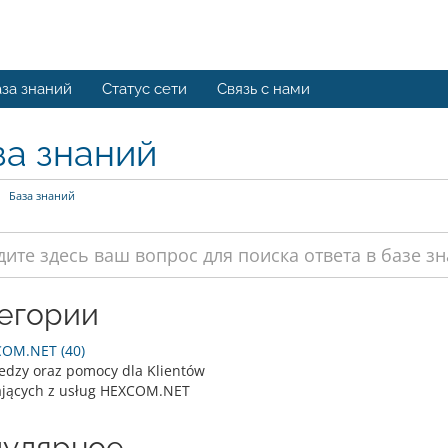
за знаний
Статус сети
Связь с нами
за знаний
База знаний
егории
OM.NET (40)
edzy oraz pomocy dla Klientów
ających z usług HEXCOM.NET
улярное