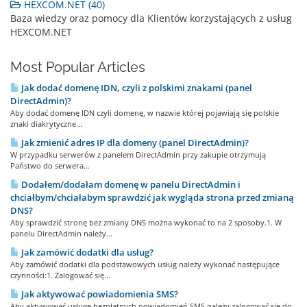
HEXCOM.NET (40)
Baza wiedzy oraz pomocy dla Klientów korzystających z usług
HEXCOM.NET
Most Popular Articles
Jak dodać domenę IDN, czyli z polskimi znakami (panel
DirectAdmin)?
Aby dodać domenę IDN czyli domenę, w nazwie której pojawiają się polskie
znaki diakrytyczne...
Jak zmienić adres IP dla domeny (panel DirectAdmin)?
W przypadku serwerów z panelem DirectAdmin przy zakupie otrzymują
Państwo do serwera...
Dodałem/dodałam domenę w panelu DirectAdmin i
chciałbym/chciałabym sprawdzić jak wygląda strona przed zmianą
DNS?
Aby sprawdzić stronę bez zmiany DNS można wykonać to na 2 sposoby.1. W
panelu DirectAdmin należy...
Jak zamówić dodatki dla usług?
Aby zamówić dodatki dla podstawowych usług należy wykonać następujące
czynności:1. Zalogować się...
Jak aktywować powiadomienia SMS?
Aby aktywować usługę bezpłatnych powiadomień SMS należy zalogować się do