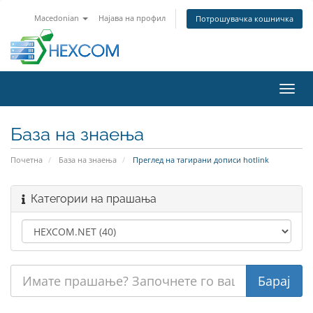
Macedonian
Најава на профил
Потрошувачка кошничка
Вклу
ја
нави
База на знаења
Почетна
База на знаења
Преглед на тагирани дописи hotlink
Категории на прашања