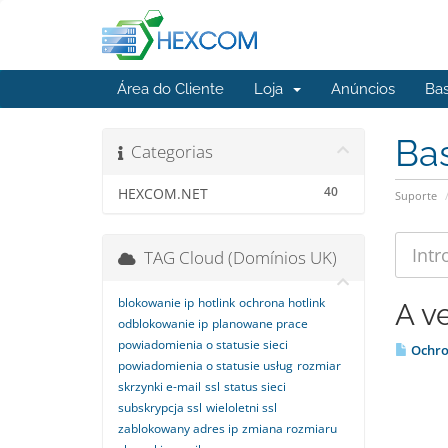
Área do Cliente
Loja
Anúncios
Ba
Ba
Categorias
40
HEXCOM.NET
Suporte
TAG Cloud (Domínios UK)
blokowanie ip
hotlink
ochrona hotlink
A v
odblokowanie ip
planowane prace
powiadomienia o statusie sieci
Ochro
powiadomienia o statusie usług
rozmiar
skrzynki e-mail
ssl
status sieci
subskrypcja ssl
wieloletni ssl
zablokowany adres ip
zmiana rozmiaru