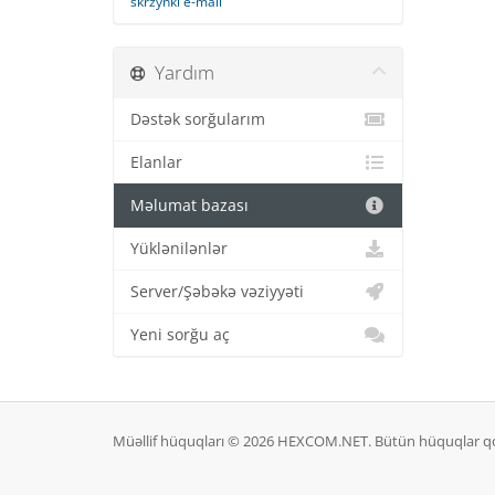
skrzynki e-mail
Yardım
Dəstək sorğularım
Elanlar
Məlumat bazası
Yüklənilənlər
Server/Şəbəkə vəziyyəti
Yeni sorğu aç
Müəllif hüquqları © 2026 HEXCOM.NET. Bütün hüquqlar q