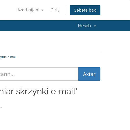
Azerbaijani
Giriş
Səbətə bax
Hesab
ynki e mail
iar skrzynki e mail'
..