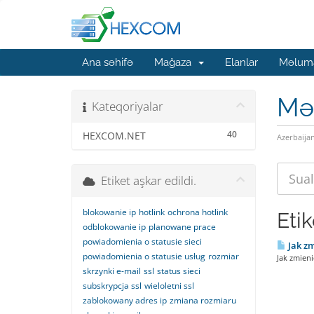
Ana səhifə
Mağaza
Elanlar
Məluma
Mə
Kateqoriyalar
40
HEXCOM.NET
Azerbaija
Etiket aşkar edildi.
blokowanie ip
hotlink
ochrona hotlink
Eti
odblokowanie ip
planowane prace
powiadomienia o statusie sieci
Jak zm
powiadomienia o statusie usług
rozmiar
Jak zmieni
skrzynki e-mail
ssl
status sieci
subskrypcja ssl
wieloletni ssl
zablokowany adres ip
zmiana rozmiaru