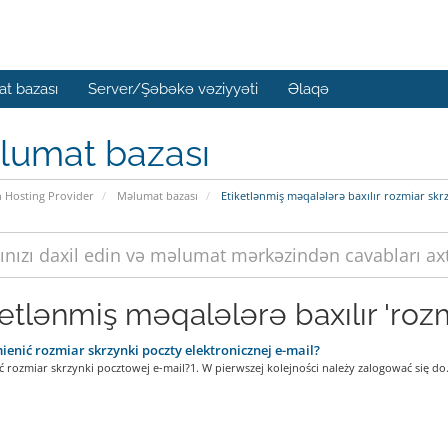
t bazası
Server/Şəbəkə vəziyyəti
Əlaqə
lumat bazası
n Hosting Provider
Məlumat bazası
Etiketlənmiş məqalələrə baxılır rozmiar skrz
ketlənmiş məqalələrə baxılır 'rozm
ienić rozmiar skrzynki poczty elektronicznej e-mail?
ć rozmiar skrzynki pocztowej e-mail?1. W pierwszej kolejności należy zalogować się do.