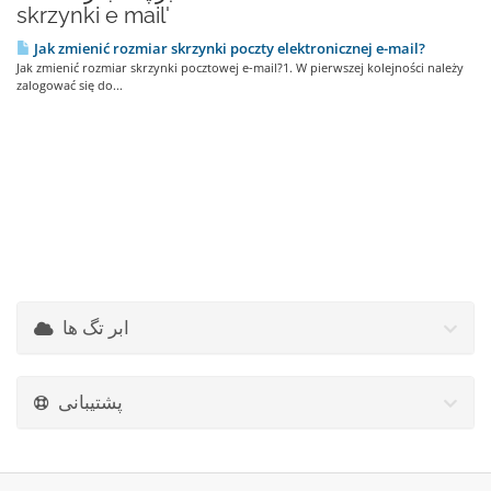
skrzynki e mail'
Jak zmienić rozmiar skrzynki poczty elektronicznej e-mail?
Jak zmienić rozmiar skrzynki pocztowej e-mail?1. W pierwszej kolejności należy
zalogować się do...
ابر تگ ها
پشتیبانی