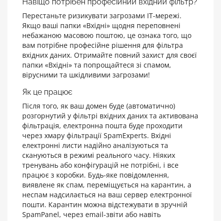
Навіщо потрібен професійний вхідний фільтр?
Перестаньте ризикувати загрозами ІТ-мережі.
Якщо ваші папки «Вхідні» щодня переповнені
небажаною масовою поштою, це ознака того, що
вам потрібне професійне рішення для фільтра
вхідних даних. Отримайте повний захист для своєї
папки «Вхідні» та попрощайтеся зі спамом,
вірусними та шкідливими загрозами!
Як це працює
Після того, як ваш домен буде (автоматично)
розгорнутий у фільтрі вхідних даних та активована
фільтрація, електронна пошта буде проходити
через хмару фільтрації SpamExperts. Вхідні
електронні листи надійно аналізуються та
скануються в режимі реального часу. Ніяких
тренувань або конфігурацій не потрібні, і все
працює з коробки. Будь-яке повідомлення,
виявлене як спам, переміщується на карантин, а
неспам надсилається на ваш сервер електронної
пошти. Карантин можна відстежувати в зручній
SpamPanel, через email-звіти або навіть