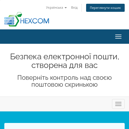
Українська
Вхід
Переглянути кошик
Пере
наві
Безпека електронної пошти,
створена для вас
Поверніть контроль над своєю
поштовою скринькою
Пере
навіг