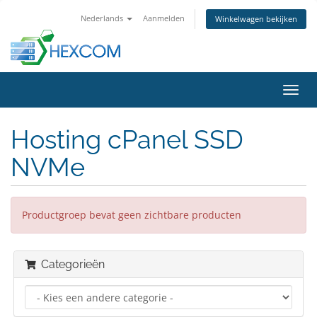
Nederlands
Aanmelden
Winkelwagen bekijken
Navig
in-/u
Hosting cPanel SSD
NVMe
Productgroep bevat geen zichtbare producten
Categorieën