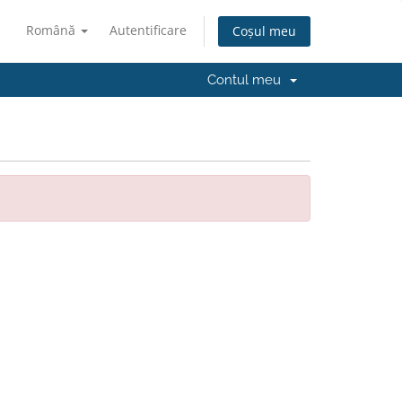
Română
Autentificare
Coșul meu
Contul meu