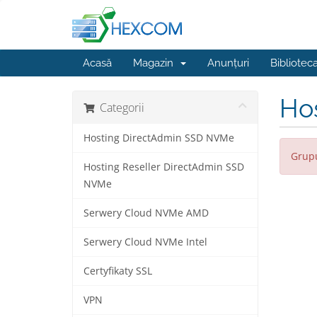
Acasă
Magazin
Anunțuri
Bibliotec
Ho
Categorii
Hosting DirectAdmin SSD NVMe
Grupu
Hosting Reseller DirectAdmin SSD
NVMe
Serwery Cloud NVMe AMD
Serwery Cloud NVMe Intel
Certyfikaty SSL
VPN