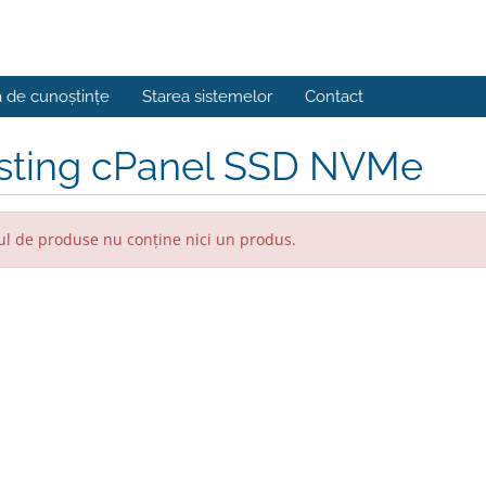
a de cunoștințe
Starea sistemelor
Contact
sting cPanel SSD NVMe
l de produse nu conține nici un produs.