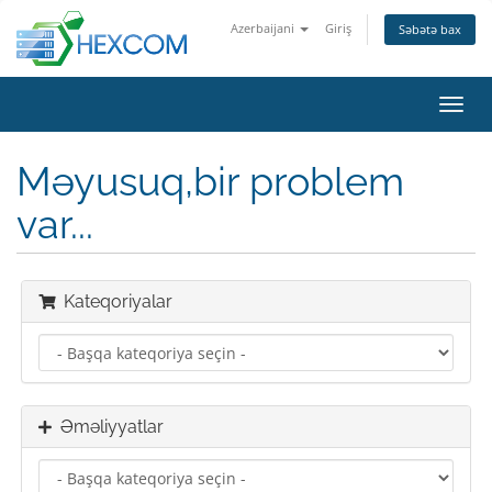
Azerbaijani
Giriş
Səbətə bax
Naviq
keçid
Məyusuq,bir problem
var...
Kateqoriyalar
Əməliyyatlar