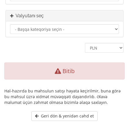
Valyutanı seç
Bitib
Hal-hazırda bu məhsulun satışı həyata keçirilmir, buna görə
bu məhsul üzrə xidmət müvəqqəti dayandırlıb. Əlavə
məlumat üçün zəhmət olmasa bizimlə əlaqə saxlayın.
Geri dön & yenidən cəhd et