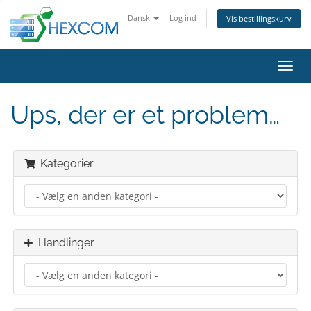
Dansk
Log ind
Vis bestillingskurv
Skift
navig
Ups, der er et problem…
Kategorier
Handlinger