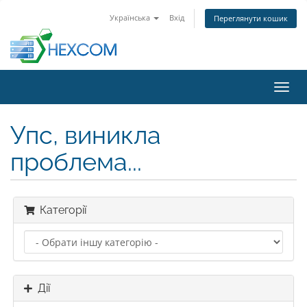
Українська
Вхід
Переглянути кошик
Пере
наві
Упс, виникла
проблема...
Категорії
Дії