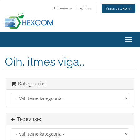
Estonian
Logi sisse
Vaata ostukorvi
Lülit
navig
Oih, ilmes viga…
Kategooriad
Tegevused